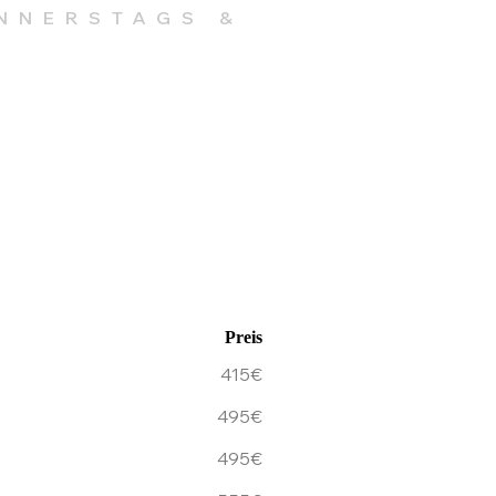
NNERSTAGS &
Preis
415€
495€
495€