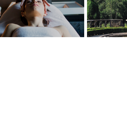
SH START
IMPERIAL WE
LORER
EXPLORER