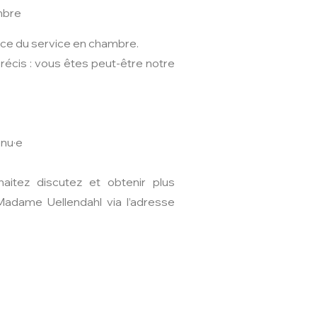
mbre
ence du service en chambre.
 précis : vous êtes peut-être notre
enu·e
aitez discutez et obtenir plus
Madame Uellendahl via l’adresse