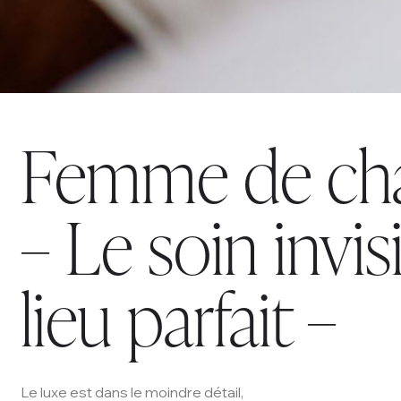
Femme de ch
– Le soin invis
lieu parfait –
Le luxe est dans le moindre détail,