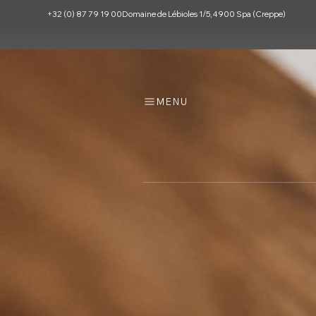
+32 (0) 87 79 19 00
Domaine de Lébioles 1/5, 4900 Spa (Creppe)
MENU