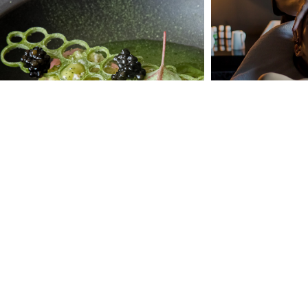
NATURE EXPERIENCE
FRESH START
LORER
EXPLORER