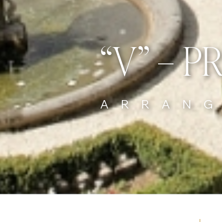
“V” – 
ARRAN