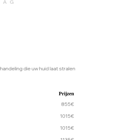
DAG
ndeling die uw huid laat stralen
Prijzen
855€
1015€
1015€
1135€