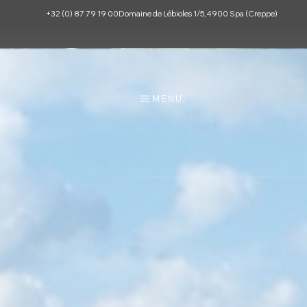
+32 (0) 87 79 19 00
Domaine de Lébioles 1/5, 4900 Spa (Creppe)
MENU